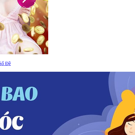
Số Đề