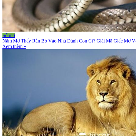
Sổ mơ
Nằm Mơ Thấy Rắn Bò Vào Nhà Đánh Con Gì? Giải Mã Giấc Mơ V
Xem thêm »