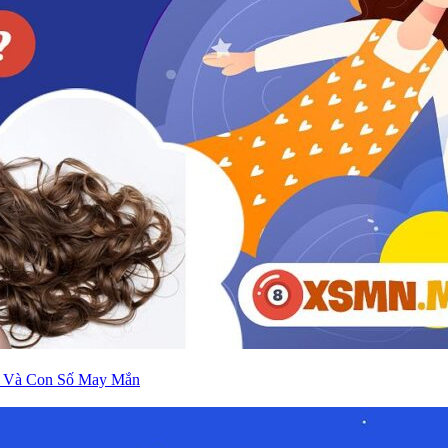
ơ Và Con Số May Mắn