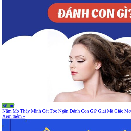
Sổ mơ
Nằm Mơ Thấy Mình Cắt Tóc Ngắn Đánh Con Gì? Giải Mã Giấc M
Xem thêm »