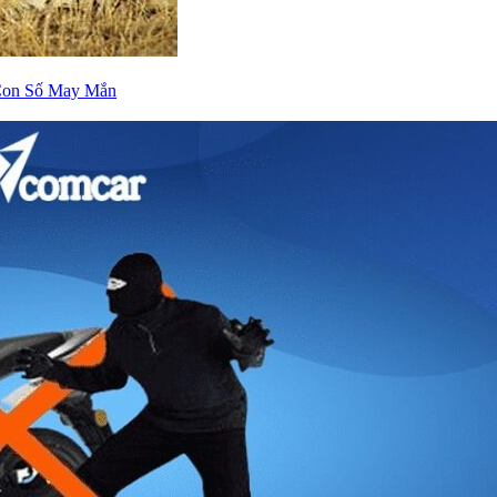
Con Số May Mắn