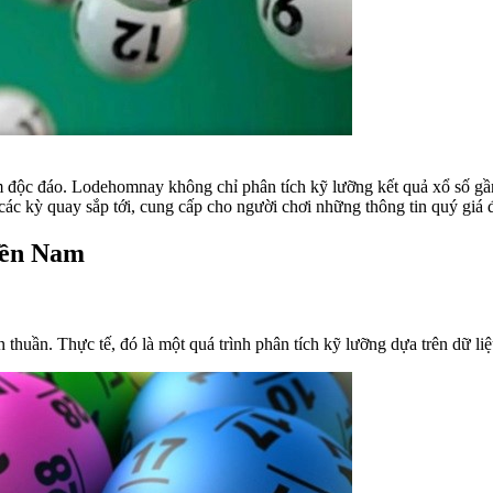
c đáo. Lodehomnay không chỉ phân tích kỹ lưỡng kết quả xổ số gần đ
các kỳ quay sắp tới, cung cấp cho người chơi những thông tin quý giá 
iền Nam
thuần. Thực tế, đó là một quá trình phân tích kỹ lưỡng dựa trên dữ liệ