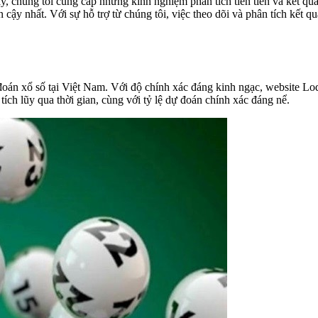
, chúng tôi cung cấp những kinh nghiệm phân tích tiên tiến và kết quả
y nhất. Với sự hỗ trợ từ chúng tôi, việc theo dõi và phân tích kết 
đoán xổ số tại Việt Nam. Với độ chính xác đáng kinh ngạc, website Lo
ch lũy qua thời gian, cùng với tỷ lệ dự đoán chính xác đáng nể.