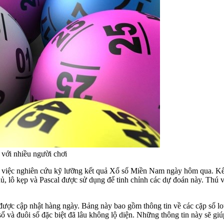
 với nhiều người chơi
việc nghiên cứu kỹ lưỡng kết quả Xổ số Miền Nam ngày hôm qua. Kết h
, lô kẹp và Pascal được sử dụng để tinh chỉnh các dự đoán này. Thú v
được cập nhật hàng ngày. Bảng này bao gồm thông tin về các cặp số l
số và đuôi số đặc biệt đã lâu không lộ diện. Những thông tin này sẽ gi