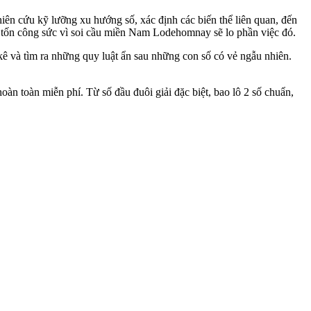
hiên cứu kỹ lưỡng xu hướng số, xác định các biến thể liên quan, đến
ải tốn công sức vì soi cầu miền Nam Lodehomnay sẽ lo phần việc đó.
 kê và tìm ra những quy luật ẩn sau những con số có vẻ ngẫu nhiên.
 toàn miễn phí. Từ số đầu đuôi giải đặc biệt, bao lô 2 số chuẩn,