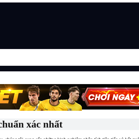
chuẩn xác nhất