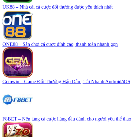
UK88 – Nhà cái cá cược đổi thưởng được yêu thích nhất
ONE88 – Sân chơi cá cược đỉnh cao, thanh toán nhanh gọn
Gemwin – Game Đổi Thưởng Hấp Dẫn | Tải Nhanh Android/iOS
F8BET – Nền tảng cá cược hàng đầu dành cho người yêu thể thao