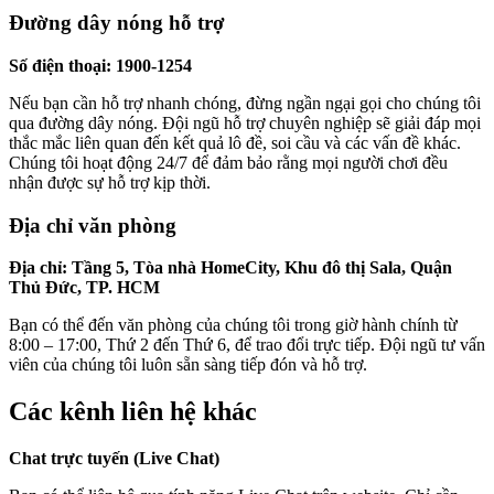
Đường dây nóng hỗ trợ
Số điện thoại: 1900-1254
Nếu bạn cần hỗ trợ nhanh chóng, đừng ngần ngại gọi cho chúng tôi
qua đường dây nóng. Đội ngũ hỗ trợ chuyên nghiệp sẽ giải đáp mọi
thắc mắc liên quan đến kết quả lô đề, soi cầu và các vấn đề khác.
Chúng tôi hoạt động 24/7 để đảm bảo rằng mọi người chơi đều
nhận được sự hỗ trợ kịp thời.
Địa chỉ văn phòng
Địa chỉ: Tầng 5, Tòa nhà HomeCity, Khu đô thị Sala, Quận
Thủ Đức, TP. HCM
Bạn có thể đến văn phòng của chúng tôi trong giờ hành chính từ
8:00 – 17:00, Thứ 2 đến Thứ 6, để trao đổi trực tiếp. Đội ngũ tư vấn
viên của chúng tôi luôn sẵn sàng tiếp đón và hỗ trợ.
Các kênh liên hệ khác
Chat trực tuyến (Live Chat)