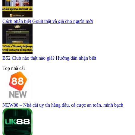
Cách phân biệt Go88 thật và giả cho người mới
B52 Club nào thật nào giả? Hướng dẫn nhận biết
Top nhà cái
NEW88 – Nhà cái uy tín hàng đầu, cá cược an toàn, minh bạch