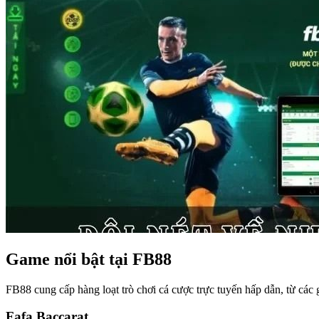
Game nổi bật tại FB88
FB88 cung cấp hàng loạt trò chơi cá cược trực tuyến hấp dẫn, từ các
Fafa Baccarat