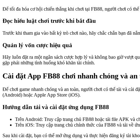
Để tối đa hóa cơ hội chiến thắng khi chơi tại FB88, người chơi có t
Đọc hiểu luật chơi trước khi bắt đầu
Trước khi tham gia vào bất kỳ trò chơi nào, hãy chắc chắn bạn đã nắm
Quản lý vốn cược hiệu quả
Hãy luôn đặt ra một ngân sách cược hợp lý và không bao giờ vượt quá 
gặp phải những tình huống khó khăn tài chính.
Cài đặt App FB88 chơi nhanh chóng và an 
Để chơi game nhanh chóng và an toàn, người chơi có thể tải và cài 
(Android) hoặc Apple App Store (iOS).
Hướng dẫn tải và cài đặt ứng dụng FB88
Trên Android: Truy cập trang chủ FB88 hoặc tải file APK và ch
Trên iOS: Truy cập trang chủ chính thức của FB88 và tải về ứ
Sau khi cài đặt, bạn có thể mở ứng dụng và thực hiện đăng ký tài k