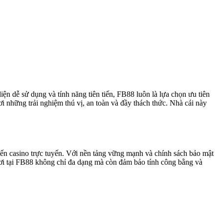
iện dễ sử dụng và tính năng tiên tiến, FB88 luôn là lựa chọn ưu tiên
 những trải nghiệm thú vị, an toàn và đầy thách thức. Nhà cái này
 đến casino trực tuyến. Với nền tảng vững mạnh và chính sách bảo mật
chơi tại FB88 không chỉ đa dạng mà còn đảm bảo tính công bằng và