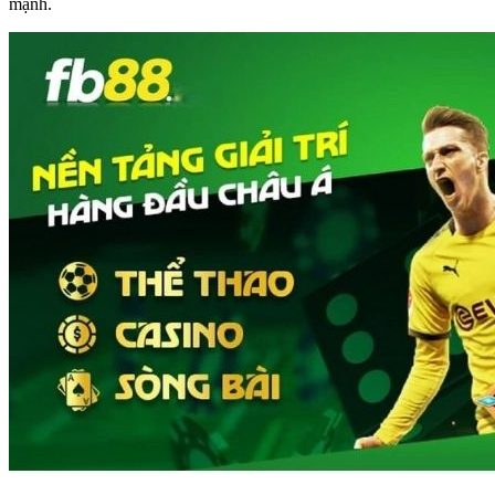
mạnh.