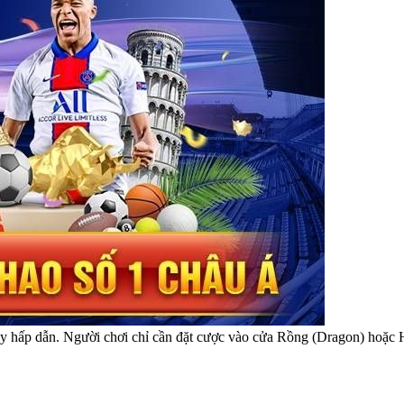
ầy hấp dẫn. Người chơi chỉ cần đặt cược vào cửa Rồng (Dragon) hoặc Hổ