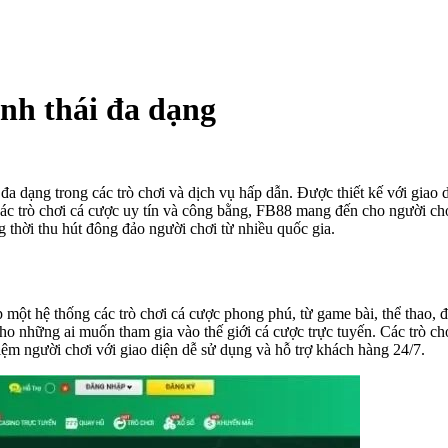
inh thái đa dạng
a dạng trong các trò chơi và dịch vụ hấp dẫn. Được thiết kế với giao d
c trò chơi cá cược uy tín và công bằng, FB88 mang đến cho người chơi
 thời thu hút đông đảo người chơi từ nhiều quốc gia.
p một hệ thống các trò chơi cá cược phong phú, từ game bài, thể thao,
 cho những ai muốn tham gia vào thế giới cá cược trực tuyến. Các trò 
iệm người chơi với giao diện dễ sử dụng và hỗ trợ khách hàng 24/7.