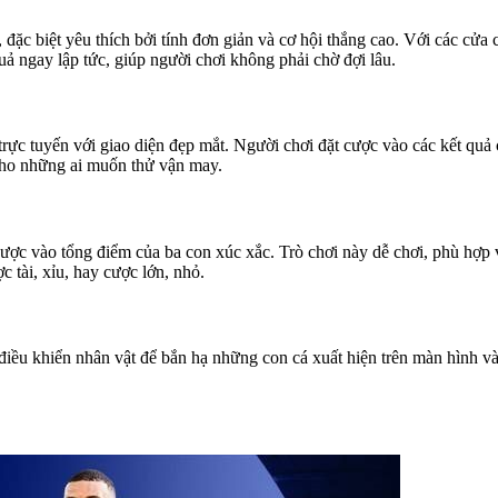
, đặc biệt yêu thích bởi tính đơn giản và cơ hội thắng cao. Với các cử
quả ngay lập tức, giúp người chơi không phải chờ đợi lâu.
trực tuyến với giao diện đẹp mắt. Người chơi đặt cược vào các kết quả 
 cho những ai muốn thử vận may.
t cược vào tổng điểm của ba con xúc xắc. Trò chơi này dễ chơi, phù h
 tài, xỉu, hay cược lớn, nhỏ.
ẽ điều khiển nhân vật để bắn hạ những con cá xuất hiện trên màn hình 