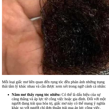
Mỗi loại giấc mơ liên quan đến rụng tóc đều phản ánh những trạng
thái tâm lý khác nhau và cần được xem xét trong ngữ cảnh cá nhân:
Nằm mơ thấy rụng tóc nhiều:
Có thể là dấu hiệu của sự
căng thẳng và áp lực từ công việc hoặc gia đình. Đối với một
người đang trải qua hóa trị, giấc mơ này có thể mang ý nghĩa
khác so với người chỉ đơn thuần trải qua áp lực công việc.