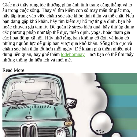
Giấc mơ thấy rụng tóc thường phản ánh tình trạng căng thẳng và lo
âu trong cuộc sống. Thay vì tìm kiếm con số may mắn từ giấc mơ,
hãy tập trung vào việc chăm sóc sức khỏe tinh thần và thể chất. Nếu
bạn đang gặp khó khăn, hãy tìm kiếm sự hỗ trợ từ gia đình, bạn bè
hoặc chuyên gia tâm lý. Để quản lý stress hiệu quả, hãy thử áp dụng
các phương pháp như tập thể dục, thiền định, yoga, hoặc tham gia
các hoạt động xã hội. Hãy nhớ rằng bạn không cô đơn và luôn có
những nguồn lực để giúp bạn vượt qua khó khăn. Sống tích cực và
chăm sóc bản thân tốt hơn mỗi ngày! Để khám phá thêm nhiều nội
dung liên quan, hãy ghé thăm
lodehomnay
– nơi bạn có thể tìm thấy
những thông tin hữu ích và mới mẻ.
Read More