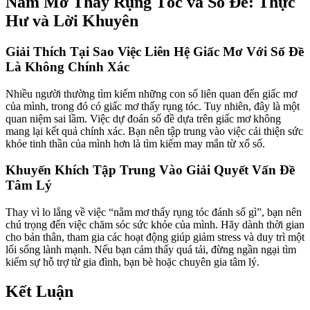
Nằm Mơ Thấy Rụng Tóc và Số Đề: Thực
Hư và Lời Khuyên
Giải Thích Tại Sao Việc Liên Hệ Giấc Mơ Với Số Đề
Là Không Chính Xác
Nhiều người thường tìm kiếm những con số liên quan đến giấc mơ
của mình, trong đó có giấc mơ thấy rụng tóc. Tuy nhiên, đây là một
quan niệm sai lầm. Việc dự đoán số đề dựa trên giấc mơ không
mang lại kết quả chính xác. Bạn nên tập trung vào việc cải thiện sức
khỏe tinh thần của mình hơn là tìm kiếm may mắn từ xổ số.
Khuyến Khích Tập Trung Vào Giải Quyết Vấn Đề
Tâm Lý
Thay vì lo lắng về việc “nằm mơ thấy rụng tóc đánh số gì”, bạn nên
chú trọng đến việc chăm sóc sức khỏe của mình. Hãy dành thời gian
cho bản thân, tham gia các hoạt động giúp giảm stress và duy trì một
lối sống lành mạnh. Nếu bạn cảm thấy quá tải, đừng ngần ngại tìm
kiếm sự hỗ trợ từ gia đình, bạn bè hoặc chuyên gia tâm lý.
Kết Luận