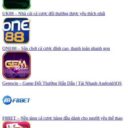
UK88 – Nhà cái cá cược đổi thưởng được yêu thích nhất
ONE88 – Sân chơi cá cược đỉnh cao, thanh toán nhanh gọn
Gemwin – Game Đổi Thưởng Hấp Dẫn | Tải Nhanh Android/iOS
F8BET – Nền tảng cá cược hàng đầu dành cho người yêu thể thao