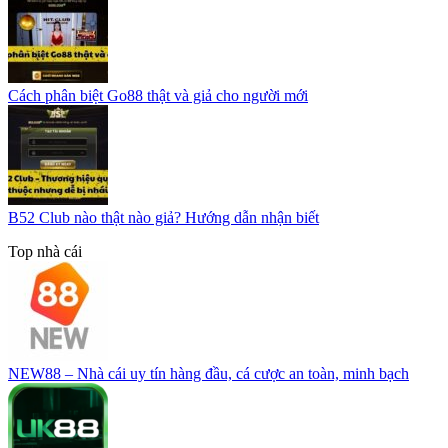
Cách phân biệt Go88 thật và giả cho người mới
B52 Club nào thật nào giả? Hướng dẫn nhận biết
Top nhà cái
NEW88 – Nhà cái uy tín hàng đầu, cá cược an toàn, minh bạch