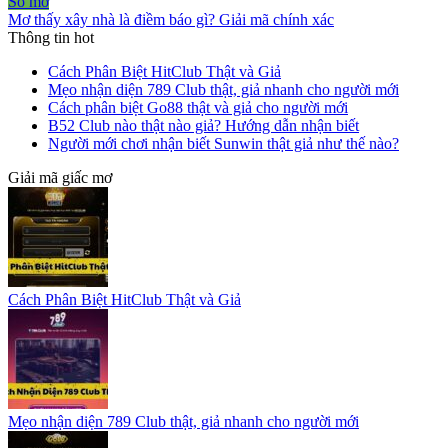
Sổ mơ
Mơ thấy xây nhà là điềm báo gì? Giải mã chính xác
Thông tin hot
Cách Phân Biệt HitClub Thật và Giả
Mẹo nhận diện 789 Club thật, giả nhanh cho người mới
Cách phân biệt Go88 thật và giả cho người mới
B52 Club nào thật nào giả? Hướng dẫn nhận biết
Người mới chơi nhận biết Sunwin thật giả như thế nào?
Giải mã giấc mơ
Cách Phân Biệt HitClub Thật và Giả
Mẹo nhận diện 789 Club thật, giả nhanh cho người mới