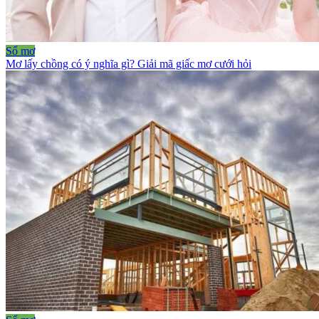
Sổ mơ
Mơ lấy chồng có ý nghĩa gì? Giải mã giấc mơ cưới hỏi