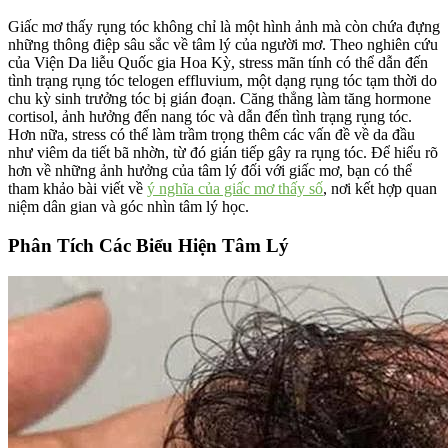
Giấc mơ thấy rụng tóc không chỉ là một hình ảnh mà còn chứa đựng
những thông điệp sâu sắc về tâm lý của người mơ. Theo nghiên cứu
của Viện Da liễu Quốc gia Hoa Kỳ, stress mãn tính có thể dẫn đến
tình trạng rụng tóc telogen effluvium, một dạng rụng tóc tạm thời do
chu kỳ sinh trưởng tóc bị gián đoạn. Căng thẳng làm tăng hormone
cortisol, ảnh hưởng đến nang tóc và dẫn đến tình trạng rụng tóc.
Hơn nữa, stress có thể làm trầm trọng thêm các vấn đề về da đầu
như viêm da tiết bã nhờn, từ đó gián tiếp gây ra rụng tóc. Để hiểu rõ
hơn về những ảnh hưởng của tâm lý đối với giấc mơ, bạn có thể
tham khảo bài viết về
ý nghĩa của giấc mơ thấy số
, nơi kết hợp quan
niệm dân gian và góc nhìn tâm lý học.
Phân Tích Các Biểu Hiện Tâm Lý