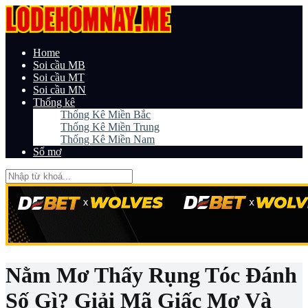
Home
Soi cầu MB
Soi cầu MT
Soi cầu MN
Thống kê
Thống Kê Miền Bắc
Thống Kê Miền Trung
Thống Kê Miền Nam
Sổ mơ
Nằm Mơ Thấy Rụng Tóc Đánh
Số Gì? Giải Mã Giấc Mơ Và