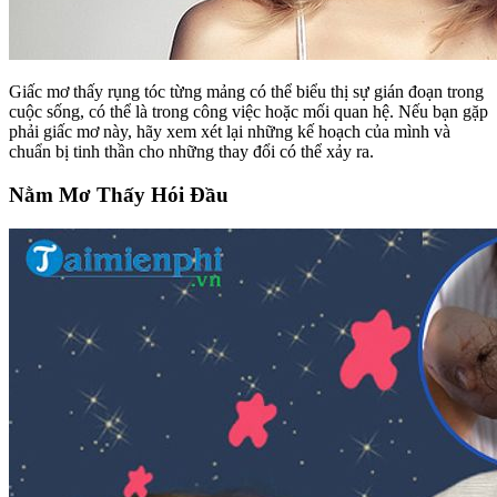
Giấc mơ thấy rụng tóc từng mảng có thể biểu thị sự gián đoạn trong
cuộc sống, có thể là trong công việc hoặc mối quan hệ. Nếu bạn gặp
phải giấc mơ này, hãy xem xét lại những kế hoạch của mình và
chuẩn bị tinh thần cho những thay đổi có thể xảy ra.
Nằm Mơ Thấy Hói Đầu