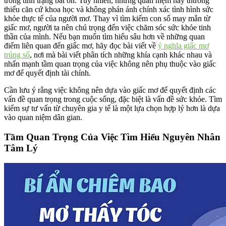
trong tình trạng bất ổn. Tuy nhiên, những quan niệm này thường
thiếu căn cứ khoa học và không phản ánh chính xác tình hình sức
khỏe thực tế của người mơ. Thay vì tìm kiếm con số may mắn từ
giấc mơ, người ta nên chú trọng đến việc chăm sóc sức khỏe tinh
thần của mình. Nếu bạn muốn tìm hiểu sâu hơn về những quan
điểm liên quan đến giấc mơ, hãy đọc bài viết về
ý nghĩa giấc mơ
trúng số
, nơi mà bài viết phân tích những khía cạnh khác nhau và
nhấn mạnh tầm quan trọng của việc không nên phụ thuộc vào giấc
mơ để quyết định tài chính.
Cần lưu ý rằng việc không nên dựa vào giấc mơ để quyết định các
vấn đề quan trọng trong cuộc sống, đặc biệt là vấn đề sức khỏe. Tìm
kiếm sự tư vấn từ chuyên gia y tế là một lựa chọn hợp lý hơn là dựa
vào quan niệm dân gian.
Tầm Quan Trọng Của Việc Tìm Hiểu Nguyên Nhân
Tâm Lý