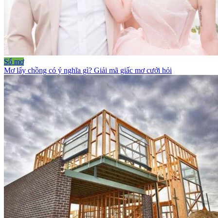
Sổ mơ
Mơ lấy chồng có ý nghĩa gì? Giải mã giấc mơ cưới hỏi