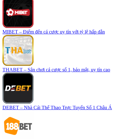
MIBET – Điểm đến cá cược uy tín với tỷ lệ hấp dẫn
THABET – Sân chơi cá cược số 1, bảo mật, uy tín cao
DEBET – Nhà Cái Thể Thao Trực Tuyến Số 1 Châu Á