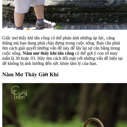
Giấc mơ thấy khỉ tấn công có thể phản ánh những áp lực, căng
thẳng mà bạn đang phải chịu đựng trong cuộc sống. Bạn cần phải
tìm cách giải quyết những vấn đề này để lấy lại sự cân bằng trong
cuộc sống.
Nằm mơ thấy khỉ tấn công
có thể gợi ý con số may
mắn là 30 hoặc 03. Hãy tìm cách đối mặt với những vấn đề hiện tại
để không bị ảnh hưởng đến sức khỏe tâm lý của bạn.
Nằm Mơ Thấy Giết Khỉ