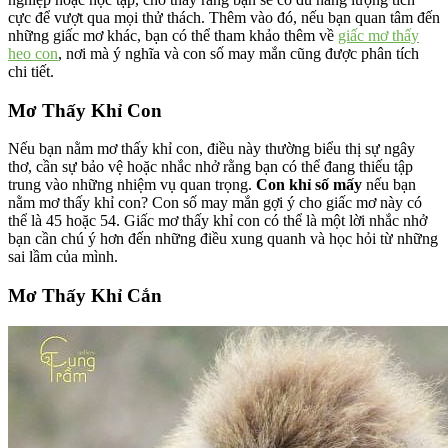
cực để vượt qua mọi thử thách. Thêm vào đó, nếu bạn quan tâm đến
những giấc mơ khác, bạn có thể tham khảo thêm về
giấc mơ thấy
heo con
, nơi mà ý nghĩa và con số may mắn cũng được phân tích
chi tiết.
Mơ Thấy Khỉ Con
Nếu bạn nằm mơ thấy khỉ con, điều này thường biểu thị sự ngây
thơ, cần sự bảo vệ hoặc nhắc nhở rằng bạn có thể đang thiếu tập
trung vào những nhiệm vụ quan trọng.
Con khỉ số mấy
nếu bạn
nằm mơ thấy khỉ con? Con số may mắn gợi ý cho giấc mơ này có
thể là 45 hoặc 54. Giấc mơ thấy khỉ con có thể là một lời nhắc nhở
bạn cần chú ý hơn đến những điều xung quanh và học hỏi từ những
sai lầm của mình.
Mơ Thấy Khỉ Cắn