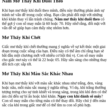
Nằm Mơ Thấy Khỉ Đuổi Theo
Khi bạn mơ thấy khỉ đuổi theo mình, điều này thường phản ánh sự
tránh né vấn đề trong cuộc sống. Bạn cần phải đối mặt với những
khó khăn thay vì lẩn tránh chúng.
Nằm mơ thấy khỉ đuổi theo
có
thể gợi ý con số may mắn là 60 hoặc 70. Hãy nhớ rằng, đối mặt với
vấn đề sẽ giúp bạn cảm thấy nhẹ nhõm hơn.
Mơ Thấy Khỉ Chết
Giấc mơ thấy khỉ chết thường mang ý nghĩa về sự kết thúc một giai
đoạn trong cuộc sống của bạn. Điều này có thể ám chỉ rằng bạn sẽ
bắt đầu một chương mới với nhiều cơ hội thú vị. Con số may mắn
cho giấc mơ này có thể là 22 hoặc 05. Hãy sẵn sàng cho những thay
đổi tích cực sắp tới.
Mơ Thấy Khỉ Màu Sắc Khác Nhau
Khi bạn mơ thấy khỉ với màu sắc khác nhau như trắng, đen, vàng
hoặc nâu, mỗi màu sắc mang ý nghĩa riêng. Ví dụ, khỉ trắng thường
tượng trưng cho sự tinh khiết và trong sáng, trong khi khỉ đen có thể
ám chỉ đến sự bí ẩn hoặc khó khăn.
Ngay con khỉ đánh số mấy
?
Con số may mắn cho từng màu có thể thay đổi. Hãy chú ý đến màu
sắc của khỉ trong giấc mơ để có thể tìm ra con số phù hợp.