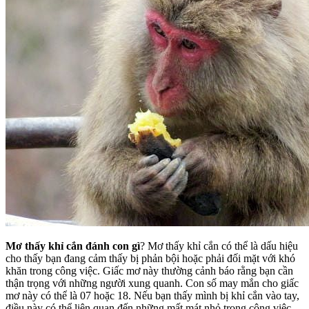
Mơ thấy khỉ cắn đánh con gì
? Mơ thấy khỉ cắn có thể là dấu hiệu
cho thấy bạn đang cảm thấy bị phản bội hoặc phải đối mặt với khó
khăn trong công việc. Giấc mơ này thường cảnh báo rằng bạn cần
thận trọng với những người xung quanh. Con số may mắn cho giấc
mơ này có thể là 07 hoặc 18. Nếu bạn thấy mình bị khỉ cắn vào tay,
điều này có thể liên quan đến những mất mát nhỏ trong công việc