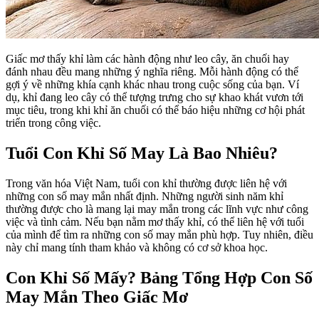
Giấc mơ thấy khỉ làm các hành động như leo cây, ăn chuối hay
đánh nhau đều mang những ý nghĩa riêng. Mỗi hành động có thể
gợi ý về những khía cạnh khác nhau trong cuộc sống của bạn. Ví
dụ, khỉ đang leo cây có thể tượng trưng cho sự khao khát vươn tới
mục tiêu, trong khi khỉ ăn chuối có thể báo hiệu những cơ hội phát
triển trong công việc.
Tuổi Con Khỉ Số May Là Bao Nhiêu?
Trong văn hóa Việt Nam, tuổi con khỉ thường được liên hệ với
những con số may mắn nhất định. Những người sinh năm khỉ
thường được cho là mang lại may mắn trong các lĩnh vực như công
việc và tình cảm. Nếu bạn nằm mơ thấy khỉ, có thể liên hệ với tuổi
của mình để tìm ra những con số may mắn phù hợp. Tuy nhiên, điều
này chỉ mang tính tham khảo và không có cơ sở khoa học.
Con Khỉ Số Mấy? Bảng Tổng Hợp Con Số
May Mắn Theo Giấc Mơ