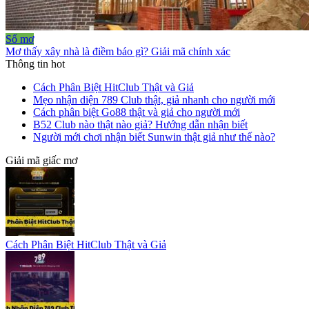
Sổ mơ
Mơ thấy xây nhà là điềm báo gì? Giải mã chính xác
Thông tin hot
Cách Phân Biệt HitClub Thật và Giả
Mẹo nhận diện 789 Club thật, giả nhanh cho người mới
Cách phân biệt Go88 thật và giả cho người mới
B52 Club nào thật nào giả? Hướng dẫn nhận biết
Người mới chơi nhận biết Sunwin thật giả như thế nào?
Giải mã giấc mơ
Cách Phân Biệt HitClub Thật và Giả