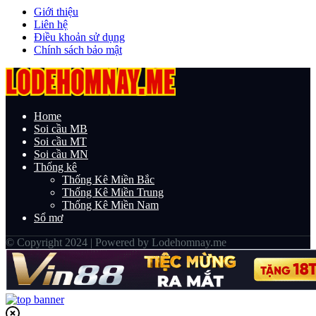
Giới thiệu
Liên hệ
Điều khoản sử dụng
Chính sách bảo mật
Home
Soi cầu MB
Soi cầu MT
Soi cầu MN
Thống kê
Thống Kê Miền Bắc
Thống Kê Miền Trung
Thống Kê Miền Nam
Sổ mơ
© Copyright 2024 | Powered by Lodehomnay.me