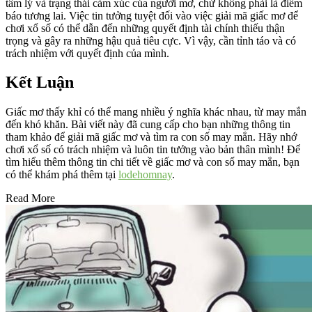
tâm lý và trạng thái cảm xúc của người mơ, chứ không phải là điềm
báo tương lai. Việc tin tưởng tuyệt đối vào việc giải mã giấc mơ để
chơi xổ số có thể dẫn đến những quyết định tài chính thiếu thận
trọng và gây ra những hậu quả tiêu cực. Vì vậy, cần tỉnh táo và có
trách nhiệm với quyết định của mình.
Kết Luận
Giấc mơ thấy khỉ có thể mang nhiều ý nghĩa khác nhau, từ may mắn
đến khó khăn. Bài viết này đã cung cấp cho bạn những thông tin
tham khảo để giải mã giấc mơ và tìm ra con số may mắn. Hãy nhớ
chơi xổ số có trách nhiệm và luôn tin tưởng vào bản thân mình! Để
tìm hiểu thêm thông tin chi tiết về giấc mơ và con số may mắn, bạn
có thể khám phá thêm tại
lodehomnay
.
Read More