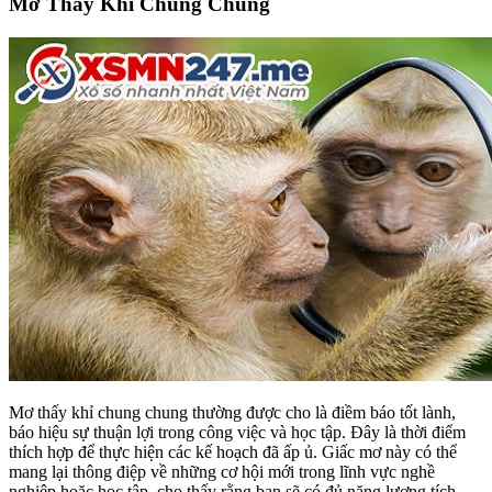
Mơ Thấy Khỉ Chung Chung
Mơ thấy khỉ chung chung thường được cho là điềm báo tốt lành,
báo hiệu sự thuận lợi trong công việc và học tập. Đây là thời điểm
thích hợp để thực hiện các kế hoạch đã ấp ủ. Giấc mơ này có thể
mang lại thông điệp về những cơ hội mới trong lĩnh vực nghề
nghiệp hoặc học tập, cho thấy rằng bạn sẽ có đủ năng lượng tích