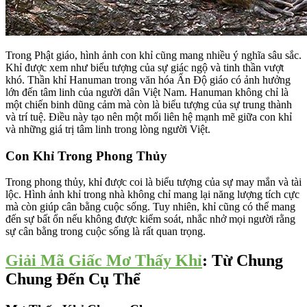
Trong Phật giáo, hình ảnh con khỉ cũng mang nhiều ý nghĩa sâu sắc.
Khỉ được xem như biểu tượng của sự giác ngộ và tinh thần vượt
khó. Thần khỉ Hanuman trong văn hóa Ấn Độ giáo có ảnh hưởng
lớn đến tâm linh của người dân Việt Nam. Hanuman không chỉ là
một chiến binh dũng cảm mà còn là biểu tượng của sự trung thành
và trí tuệ. Điều này tạo nên một mối liên hệ mạnh mẽ giữa con khỉ
và những giá trị tâm linh trong lòng người Việt.
Con Khỉ Trong Phong Thủy
Trong phong thủy, khỉ được coi là biểu tượng của sự may mắn và tài
lộc. Hình ảnh khỉ trong nhà không chỉ mang lại năng lượng tích cực
mà còn giúp cân bằng cuộc sống. Tuy nhiên, khỉ cũng có thể mang
đến sự bất ổn nếu không được kiểm soát, nhắc nhở mọi người rằng
sự cân bằng trong cuộc sống là rất quan trọng.
Giải Mã Giấc Mơ Thấy Khỉ
: Từ Chung
Chung Đến Cụ Thể