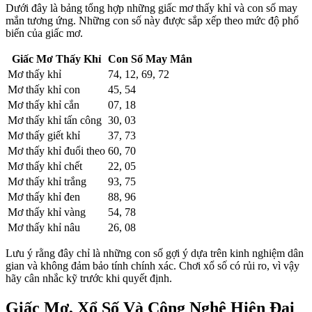
Dưới đây là bảng tổng hợp những giấc mơ thấy khỉ và con số may
mắn tương ứng. Những con số này được sắp xếp theo mức độ phổ
biến của giấc mơ.
Giấc Mơ Thấy Khỉ
Con Số May Mắn
Mơ thấy khỉ
74, 12, 69, 72
Mơ thấy khỉ con
45, 54
Mơ thấy khỉ cắn
07, 18
Mơ thấy khỉ tấn công
30, 03
Mơ thấy giết khỉ
37, 73
Mơ thấy khỉ đuổi theo
60, 70
Mơ thấy khỉ chết
22, 05
Mơ thấy khỉ trắng
93, 75
Mơ thấy khỉ đen
88, 96
Mơ thấy khỉ vàng
54, 78
Mơ thấy khỉ nâu
26, 08
Lưu ý rằng đây chỉ là những con số gợi ý dựa trên kinh nghiệm dân
gian và không đảm bảo tính chính xác. Chơi xổ số có rủi ro, vì vậy
hãy cân nhắc kỹ trước khi quyết định.
Giấc Mơ, Xổ Số Và Công Nghệ Hiện Đại