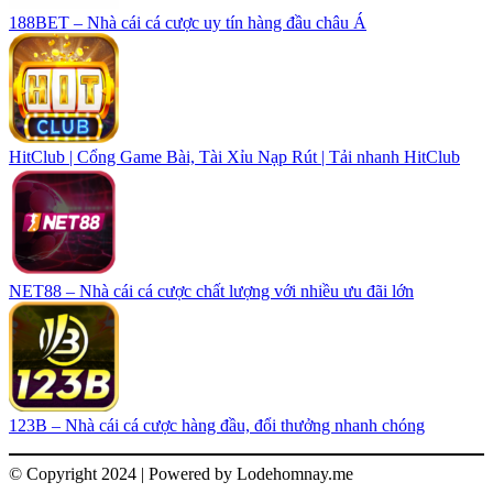
188BET – Nhà cái cá cược uy tín hàng đầu châu Á
HitClub | Cổng Game Bài, Tài Xỉu Nạp Rút | Tải nhanh HitClub
NET88 – Nhà cái cá cược chất lượng với nhiều ưu đãi lớn
123B – Nhà cái cá cược hàng đầu, đổi thưởng nhanh chóng
© Copyright 2024 | Powered by Lodehomnay.me