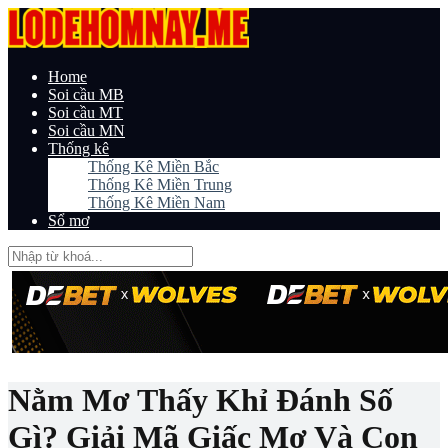
Home
Soi cầu MB
Soi cầu MT
Soi cầu MN
Thống kê
Thống Kê Miền Bắc
Thống Kê Miền Trung
Thống Kê Miền Nam
Sổ mơ
Nằm Mơ Thấy Khỉ Đánh Số
Gì? Giải Mã Giấc Mơ Và Con