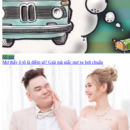
Sổ mơ
Mơ thấy ô tô là điềm gì? Giải mã giấc mơ xe hơi chuẩn