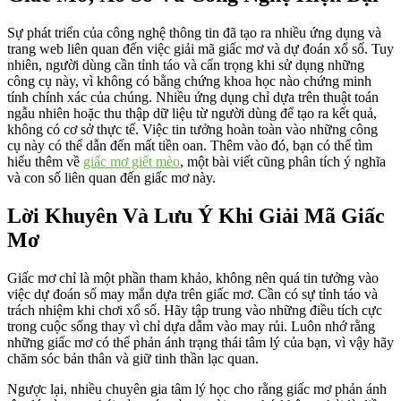
Sự phát triển của công nghệ thông tin đã tạo ra nhiều ứng dụng và
trang web liên quan đến việc giải mã giấc mơ và dự đoán xổ số. Tuy
nhiên, người dùng cần tỉnh táo và cẩn trọng khi sử dụng những
công cụ này, vì không có bằng chứng khoa học nào chứng minh
tính chính xác của chúng. Nhiều ứng dụng chỉ dựa trên thuật toán
ngẫu nhiên hoặc thu thập dữ liệu từ người dùng để tạo ra kết quả,
không có cơ sở thực tế. Việc tin tưởng hoàn toàn vào những công
cụ này có thể dẫn đến mất tiền oan. Thêm vào đó, bạn có thể tìm
hiểu thêm về
giấc mơ giết mèo
, một bài viết cũng phân tích ý nghĩa
và con số liên quan đến giấc mơ này.
Lời Khuyên Và Lưu Ý Khi Giải Mã Giấc
Mơ
Giấc mơ chỉ là một phần tham khảo, không nên quá tin tưởng vào
việc dự đoán số may mắn dựa trên giấc mơ. Cần có sự tỉnh táo và
trách nhiệm khi chơi xổ số. Hãy tập trung vào những điều tích cực
trong cuộc sống thay vì chỉ dựa dẫm vào may rủi. Luôn nhớ rằng
những giấc mơ có thể phản ánh trạng thái tâm lý của bạn, vì vậy hãy
chăm sóc bản thân và giữ tinh thần lạc quan.
Ngược lại, nhiều chuyên gia tâm lý học cho rằng giấc mơ phản ánh