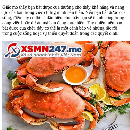
Giấc mơ thấy bạn bắt được cua thường cho thấy khả năng và năng
lực của bạn trong việc chứng minh bản thân. Nếu bạn bắt được cua
sống, điều này có thể là dấu hiệu cho thấy bạn sẽ thành công trong
công việc hoặc dự án mà bạn đang thực hiện. Tuy nhiên, nếu bạn
bắt được cua chết, đây có thể là một cảnh báo về những rắc rối
trong cuộc sống hoặc sự thiếu quyết đoán trong các quyết định.