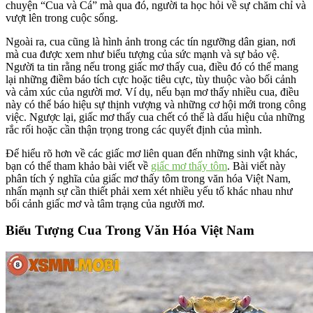
chuyện “Cua và Cá” mà qua đó, người ta học hỏi về sự chăm chỉ và
vượt lên trong cuộc sống.
Ngoài ra, cua cũng là hình ảnh trong các tín ngưỡng dân gian, nơi
mà cua được xem như biểu tượng của sức mạnh và sự bảo vệ.
Người ta tin rằng nếu trong giấc mơ thấy cua, điều đó có thể mang
lại những điềm báo tích cực hoặc tiêu cực, tùy thuộc vào bối cảnh
và cảm xúc của người mơ. Ví dụ, nếu bạn mơ thấy nhiều cua, điều
này có thể báo hiệu sự thịnh vượng và những cơ hội mới trong công
việc. Ngược lại, giấc mơ thấy cua chết có thể là dấu hiệu của những
rắc rối hoặc cần thận trọng trong các quyết định của mình.
Để hiểu rõ hơn về các giấc mơ liên quan đến những sinh vật khác,
bạn có thể tham khảo bài viết về
giấc mơ thấy tôm
. Bài viết này
phân tích ý nghĩa của giấc mơ thấy tôm trong văn hóa Việt Nam,
nhấn mạnh sự cần thiết phải xem xét nhiều yếu tố khác nhau như
bối cảnh giấc mơ và tâm trạng của người mơ.
Biểu Tượng Cua Trong Văn Hóa Việt Nam