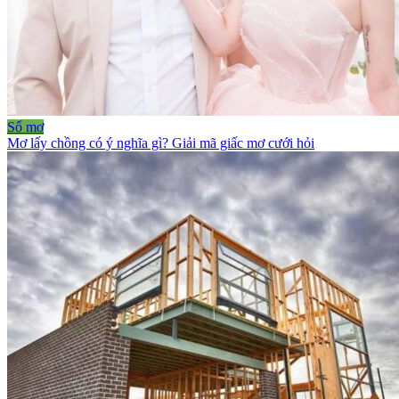
Sổ mơ
Mơ lấy chồng có ý nghĩa gì? Giải mã giấc mơ cưới hỏi