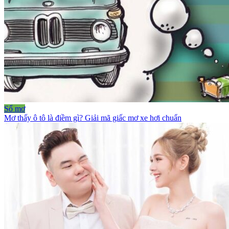
Sổ mơ
Mơ thấy ô tô là điềm gì? Giải mã giấc mơ xe hơi chuẩn