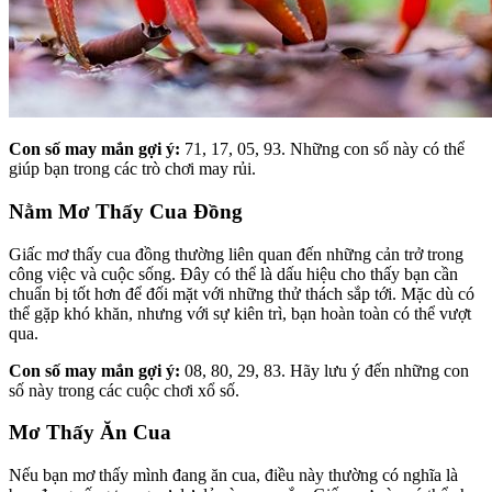
Con số may mắn gợi ý:
71, 17, 05, 93. Những con số này có thể
giúp bạn trong các trò chơi may rủi.
Nằm Mơ Thấy Cua Đồng
Giấc mơ thấy cua đồng thường liên quan đến những cản trở trong
công việc và cuộc sống. Đây có thể là dấu hiệu cho thấy bạn cần
chuẩn bị tốt hơn để đối mặt với những thử thách sắp tới. Mặc dù có
thể gặp khó khăn, nhưng với sự kiên trì, bạn hoàn toàn có thể vượt
qua.
Con số may mắn gợi ý:
08, 80, 29, 83. Hãy lưu ý đến những con
số này trong các cuộc chơi xổ số.
Mơ Thấy Ăn Cua
Nếu bạn mơ thấy mình đang ăn cua, điều này thường có nghĩa là