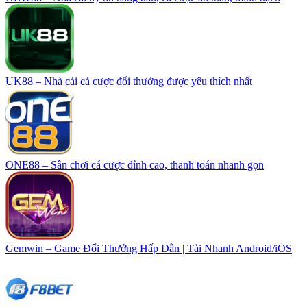
UK88 – Nhà cái cá cược đổi thưởng được yêu thích nhất
ONE88 – Sân chơi cá cược đỉnh cao, thanh toán nhanh gọn
Gemwin – Game Đổi Thưởng Hấp Dẫn | Tải Nhanh Android/iOS