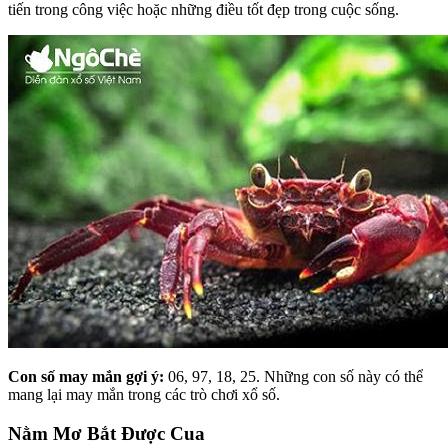
tiến trong công việc hoặc những điều tốt đẹp trong cuộc sống.
Con số may mắn gợi ý:
06, 97, 18, 25. Những con số này có thể
mang lại may mắn trong các trò chơi xổ số.
Nằm Mơ Bắt Được Cua