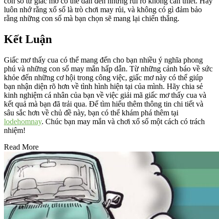
con số từ giấc mơ có thể dẫn đến những rủi ro không cần thiết. Hãy
luôn nhớ rằng xổ số là trò chơi may rủi, và không có gì đảm bảo
rằng những con số mà bạn chọn sẽ mang lại chiến thắng.
Kết Luận
Giấc mơ thấy cua có thể mang đến cho bạn nhiều ý nghĩa phong
phú và những con số may mắn hấp dẫn. Từ những cảnh báo về sức
khỏe đến những cơ hội trong công việc, giấc mơ này có thể giúp
bạn nhận diện rõ hơn về tình hình hiện tại của mình. Hãy chia sẻ
kinh nghiệm cá nhân của bạn về việc giải mã giấc mơ thấy cua và
kết quả mà bạn đã trải qua. Để tìm hiểu thêm thông tin chi tiết và
sâu sắc hơn về chủ đề này, bạn có thể khám phá thêm tại
lodehomnay
. Chúc bạn may mắn và chơi xổ số một cách có trách
nhiệm!
Read More