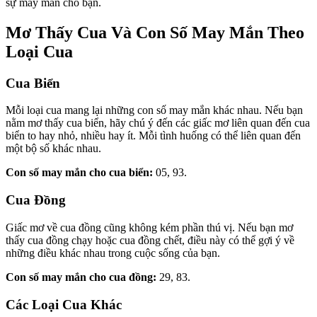
sự may mắn cho bạn.
Mơ Thấy Cua Và Con Số May Mắn Theo
Loại Cua
Cua Biển
Mỗi loại cua mang lại những con số may mắn khác nhau. Nếu bạn
nằm mơ thấy cua biển, hãy chú ý đến các giấc mơ liên quan đến cua
biển to hay nhỏ, nhiều hay ít. Mỗi tình huống có thể liên quan đến
một bộ số khác nhau.
Con số may mắn cho cua biển:
05, 93.
Cua Đồng
Giấc mơ về cua đồng cũng không kém phần thú vị. Nếu bạn mơ
thấy cua đồng chạy hoặc cua đồng chết, điều này có thể gợi ý về
những điều khác nhau trong cuộc sống của bạn.
Con số may mắn cho cua đồng:
29, 83.
Các Loại Cua Khác