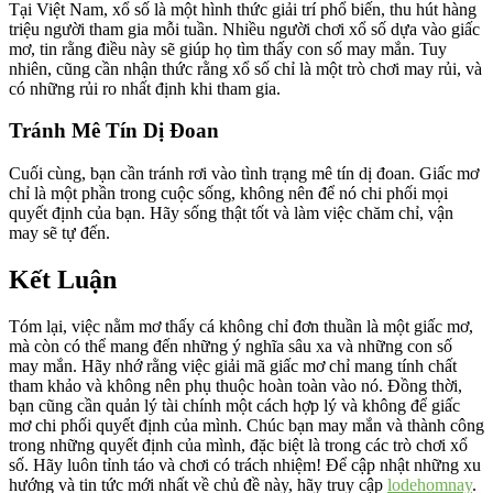
Tại Việt Nam, xổ số là một hình thức giải trí phổ biến, thu hút hàng
triệu người tham gia mỗi tuần. Nhiều người chơi xổ số dựa vào giấc
mơ, tin rằng điều này sẽ giúp họ tìm thấy con số may mắn. Tuy
nhiên, cũng cần nhận thức rằng xổ số chỉ là một trò chơi may rủi, và
có những rủi ro nhất định khi tham gia.
Tránh Mê Tín Dị Đoan
Cuối cùng, bạn cần tránh rơi vào tình trạng mê tín dị đoan. Giấc mơ
chỉ là một phần trong cuộc sống, không nên để nó chi phối mọi
quyết định của bạn. Hãy sống thật tốt và làm việc chăm chỉ, vận
may sẽ tự đến.
Kết Luận
Tóm lại, việc nằm mơ thấy cá không chỉ đơn thuần là một giấc mơ,
mà còn có thể mang đến những ý nghĩa sâu xa và những con số
may mắn. Hãy nhớ rằng việc giải mã giấc mơ chỉ mang tính chất
tham khảo và không nên phụ thuộc hoàn toàn vào nó. Đồng thời,
bạn cũng cần quản lý tài chính một cách hợp lý và không để giấc
mơ chi phối quyết định của mình. Chúc bạn may mắn và thành công
trong những quyết định của mình, đặc biệt là trong các trò chơi xổ
số. Hãy luôn tỉnh táo và chơi có trách nhiệm! Để cập nhật những xu
hướng và tin tức mới nhất về chủ đề này, hãy truy cập
lodehomnay
.