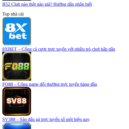
B52 Club nào thật nào giả? Hướng dẫn nhận biết
Top nhà cái
8XBET – Cổng cá cược trực tuyến với nhiều trò chơi hấp dẫn
FO88 – Cổng game đổi thưởng trực tuyến hàng đầu
SV388 – Sàn đấu gà trực tuyến số một hiện nay