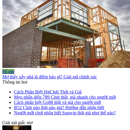
Sổ mơ
Mơ thấy xây nhà là điềm báo gì? Giải mã chính xác
Thông tin hot
Cách Phân Biệt HitClub Thật và Giả
Mẹo nhận diện 789 Club thật, giả nhanh cho người mới
Cách phân biệt Go88 thật và giả cho người mới
B52 Club nào thật nào giả? Hướng dẫn nhận biết
Người mới chơi nhận biết Sunwin thật giả như thế nào?
Giải mã giấc mơ