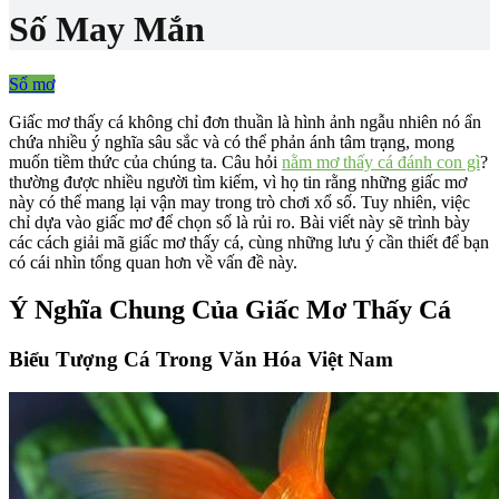
Số May Mắn
Sổ mơ
Giấc mơ thấy cá không chỉ đơn thuần là hình ảnh ngẫu nhiên nó ẩn
chứa nhiều ý nghĩa sâu sắc và có thể phản ánh tâm trạng, mong
muốn tiềm thức của chúng ta. Câu hỏi
nằm mơ thấy cá đánh con gì
?
thường được nhiều người tìm kiếm, vì họ tin rằng những giấc mơ
này có thể mang lại vận may trong trò chơi xổ số. Tuy nhiên, việc
chỉ dựa vào giấc mơ để chọn số là rủi ro. Bài viết này sẽ trình bày
các cách giải mã giấc mơ thấy cá, cùng những lưu ý cần thiết để bạn
có cái nhìn tổng quan hơn về vấn đề này.
Ý Nghĩa Chung Của Giấc Mơ Thấy Cá
Biểu Tượng Cá Trong Văn Hóa Việt Nam