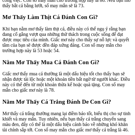
công việc. Con số may mắn cho trường hợp này là 86. Nếu bạn mơ
thấy bắt cá bằng lưới, số may mắn sẽ là 73.
Mơ Thấy Làm Thịt Cá Đánh Con Gì?
Khi bạn nằm mơ thấy làm thịt cá, điều này có thể ngụ ý rằng bạn
đang cố gắng vượt qua những thử thách trong cuộc sống để đạt
được mục tiêu của mình. Giấc mơ này cho thấy sự nỗ lực và quyết
tâm của bạn sẽ được đền đáp xứng đáng. Con số may mắn cho
trường hợp này là 53 hoặc 54.
Nằm Mơ Thấy Mua Cá Đánh Con Gì?
Giấc mơ thấy mua cá thường là một dấu hiệu tốt cho thấy bạn sẽ
nhận được tài lộc hoặc một khoản tiền bất ngờ từ người khác. Điều
này có thể đến từ một khoản thừa kế hoặc quà tặng. Con số may
mắn cho giấc mơ này là 78.
Nằm Mơ Thấy Cá Trắng Đánh De Con Gì?
Mơ thấy cá trắng thường mang lại điềm báo tốt, biểu thị cho sự tinh
khiết và may mắn. Tuy nhiên, nếu bạn thấy cá trắng chuyển sang
màu đen, đây có thể là một dấu hiệu cảnh báo về những khó khăn
tài chính sắp tới. Con số may mắn cho giấc mơ thấy cá trắng là 46.