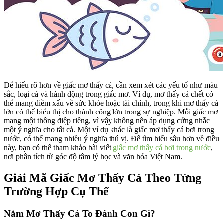
Để hiểu rõ hơn về giấc mơ thấy cá, cần xem xét các yếu tố như màu
sắc, loại cá và hành động trong giấc mơ. Ví dụ, mơ thấy cá chết có
thể mang điềm xấu về sức khỏe hoặc tài chính, trong khi mơ thấy cá
lớn có thể biểu thị cho thành công lớn trong sự nghiệp. Mỗi giấc mơ
mang một thông điệp riêng, vì vậy không nên áp dụng cứng nhắc
một ý nghĩa cho tất cả. Một ví dụ khác là giấc mơ thấy cá bơi trong
nước, có thể mang nhiều ý nghĩa thú vị. Để tìm hiểu sâu hơn về điều
này, bạn có thể tham khảo bài viết
giấc mơ thấy cá bơi trong nước
,
nơi phân tích từ góc độ tâm lý học và văn hóa Việt Nam.
Giải Mã Giấc Mơ Thấy Cá Theo Từng
Trường Hợp Cụ Thể
Nằm Mơ Thấy Cá To Đánh Con Gì?