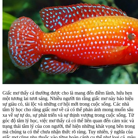
Giấc mơ thấy cá thường được cho là mang đến điềm lành, hứa hẹn
một tương lai tươi sáng. Nhiều người tin rằng giấc mơ này báo hiệu
sự giàu có, tài lộc và những cơ hội mới trong cuộc sống. Các nhà
tâm lý học cho rằng giấc mơ về cá có thể phản ánh mong muốn sâu
xa về sự tự do, sự phát triển và sự thịnh vượng trong cuộc sống. Từ
góc độ tâm lý học, việc mơ thấy cá có thể liên quan đến cảm xúc và
trạng thái tâm lý của con người, thể hiện những khát vọng bên trong
mà chúng ta có thể chưa nhận thức rõ ràng. Tuy nhiên, ý nghĩa của
giấc mơ cũng phụ thuộc vào từng hoàn cảnh cụ thể như loại cá, màu