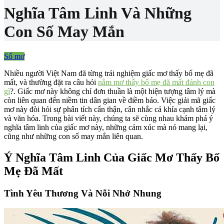
Nghĩa Tâm Linh Và Những
Con Số May Mắn
Sổ mơ
Nhiều người Việt Nam đã từng trải nghiệm giấc mơ thấy bố mẹ đã
mất, và thường đặt ra câu hỏi
nằm mơ thấy bố mẹ đã mất đánh con
gì
?. Giấc mơ này không chỉ đơn thuần là một hiện tượng tâm lý mà
còn liên quan đến niềm tin dân gian về điềm báo. Việc giải mã giấc
mơ này đòi hỏi sự phân tích cẩn thận, cân nhắc cả khía cạnh tâm lý
và văn hóa. Trong bài viết này, chúng ta sẽ cùng nhau khám phá ý
nghĩa tâm linh của giấc mơ này, những cảm xúc mà nó mang lại,
cũng như những con số may mắn liên quan.
Ý Nghĩa Tâm Linh Của Giấc Mơ Thấy Bố
Mẹ Đã Mất
Tình Yêu Thương Và Nỗi Nhớ Nhung