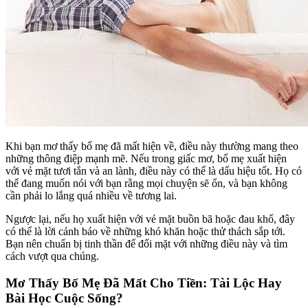
Khi bạn mơ thấy bố mẹ đã mất hiện về, điều này thường mang theo
những thông điệp mạnh mẽ. Nếu trong giấc mơ, bố mẹ xuất hiện
với vẻ mặt tươi tắn và an lành, điều này có thể là dấu hiệu tốt. Họ có
thể đang muốn nói với bạn rằng mọi chuyện sẽ ổn, và bạn không
cần phải lo lắng quá nhiều về tương lai.
Ngược lại, nếu họ xuất hiện với vẻ mặt buồn bã hoặc đau khổ, đây
có thể là lời cảnh báo về những khó khăn hoặc thử thách sắp tới.
Bạn nên chuẩn bị tinh thần để đối mặt với những điều này và tìm
cách vượt qua chúng.
Mơ Thấy Bố Mẹ Đã Mất Cho Tiền: Tài Lộc Hay
Bài Học Cuộc Sống?