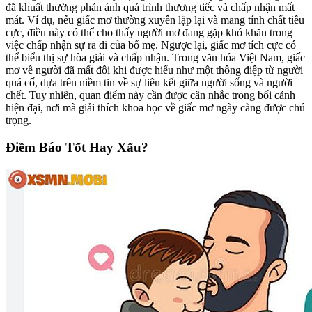
đã khuất thường phản ánh quá trình thương tiếc và chấp nhận mất
mát. Ví dụ, nếu giấc mơ thường xuyên lặp lại và mang tính chất tiêu
cực, điều này có thể cho thấy người mơ đang gặp khó khăn trong
việc chấp nhận sự ra đi của bố mẹ. Ngược lại, giấc mơ tích cực có
thể biểu thị sự hòa giải và chấp nhận. Trong văn hóa Việt Nam, giấc
mơ về người đã mất đôi khi được hiểu như một thông điệp từ người
quá cố, dựa trên niềm tin về sự liên kết giữa người sống và người
chết. Tuy nhiên, quan điểm này cần được cân nhắc trong bối cảnh
hiện đại, nơi mà giải thích khoa học về giấc mơ ngày càng được chú
trọng.
Điềm Báo Tốt Hay Xấu?