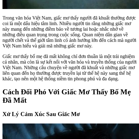
Trong văn hóa Việt Nam, giấc mơ thấy người đã khuất thường được
coi là một dấu hiệu tâm linh. Nhiều người tin rằng những giấc mơ
này mang đến những điềm báo về tương lai hoặc nhắc nhở về
những điều quan trọng trong cuộc sống. Quan niệm dân gian về
người chết và thế giới tâm linh có ảnh hưởng lớn đến cách mà người
Việt Nam hiểu và giải mã những giấc mơ này.
Giấc mơ thấy bố mẹ đã mất không chỉ đơn thuần là một trải nghiệm
cá nhân, mà còn là sự kết nối với văn hóa và truyền thống của người
Việt Nam. Những câu chuyện về người đã khuất và những giấc mơ
liên quan đến họ thường được truyền lại từ thế hệ này sang thế hệ
khác, tạo nên một hệ thống niềm tin phong phú và đa dạng.
Cách Đối Phó Với Giấc Mơ Thấy Bố Mẹ
Đã Mất
Xử Lý Cảm Xúc Sau Giấc Mơ