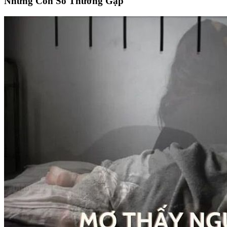
Những Con Số Thường Gặp