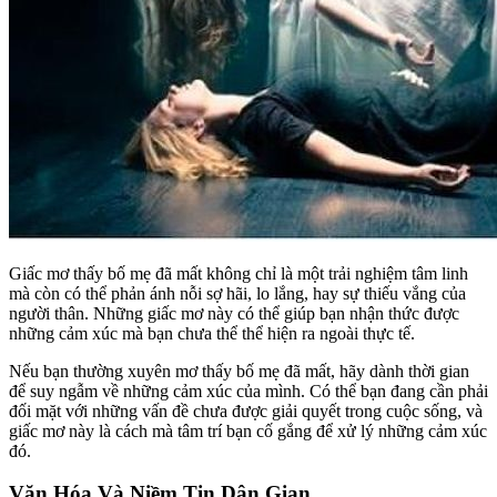
Giấc mơ thấy bố mẹ đã mất không chỉ là một trải nghiệm tâm linh
mà còn có thể phản ánh nỗi sợ hãi, lo lắng, hay sự thiếu vắng của
người thân. Những giấc mơ này có thể giúp bạn nhận thức được
những cảm xúc mà bạn chưa thể thể hiện ra ngoài thực tế.
Nếu bạn thường xuyên mơ thấy bố mẹ đã mất, hãy dành thời gian
để suy ngẫm về những cảm xúc của mình. Có thể bạn đang cần phải
đối mặt với những vấn đề chưa được giải quyết trong cuộc sống, và
giấc mơ này là cách mà tâm trí bạn cố gắng để xử lý những cảm xúc
đó.
Văn Hóa Và Niềm Tin Dân Gian