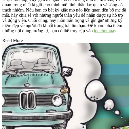
quan trọng nhất là giữ cho mình một tinh thần lạc quan và sống có
trách nhiệm. Nếu bạn có bất kỳ giấc mơ nào liên quan đến bố mẹ đã
mất, hãy chia sẻ với những người thân yêu để nhận được sự hỗ trợ
và động viên. Cuối cùng, hãy luôn trân trọng và gìn giữ những kỷ
niệm đẹp về người đã khuất trong trái tim bạn. Để khám phá thêm
những nội dung tương tự, bạn có thể truy cập vào
lodehomnay
.
Read More