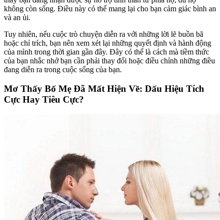
không còn sống. Điều này có thể mang lại cho bạn cảm giác bình an
và an ủi.
Tuy nhiên, nếu cuộc trò chuyện diễn ra với những lời lẽ buồn bã
hoặc chỉ trích, bạn nên xem xét lại những quyết định và hành động
của mình trong thời gian gần đây. Đây có thể là cách mà tiềm thức
của bạn nhắc nhở bạn cần phải thay đổi hoặc điều chỉnh những điều
đang diễn ra trong cuộc sống của bạn.
Mơ Thấy Bố Mẹ Đã Mất Hiện Về: Dấu Hiệu Tích
Cực Hay Tiêu Cực?