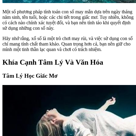
Một số phương pháp tính toán con số may mắn dựa trên ngày tháng
năm sinh, tên tuổi, hoặc các chi tiết trong giấc mơ. Tuy nhiên, không
có cách nào chính xác tuyệt đối, và bạn nên tỉnh táo khi quyết định
sử dụng những con số này.
Hãy nhớ rằng, xổ số là một trò chơi may rủi, và việc sử dụng con số
chỉ mang tính chất tham khảo. Quan trọng hơn cả, bạn nên giữ cho
mình một tinh thần lạc quan và chơi có trách nhiệm.
Khía Cạnh Tâm Lý Và Văn Hóa
Tâm Lý Học Giấc Mơ