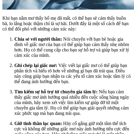
Khi bạn nằm mơ thấy bố mẹ đã mất, có thể bạn sẽ cảm thấy buồn
bã, lo lắng hoặc thậm chí là sợ hãi. Dưới đây là một số cách để bạn
có thể đối phó với những cảm xúc này:
Chia sẻ với người thân:
Nói chuyện với bạn bè hoặc gia
đình về giấc mơ của bạn có thể giúp bạn cảm thấy nhẹ nhõm
hơn. Họ có thể cung cấp cho bạn sự hỗ trợ và giúp bạn xử lý
cảm xúc của mình.
Ghi chép lại giấc mơ:
Việc viết lại giấc mơ có thể giúp bạn
phân tích và hiểu rõ hơn về những gì bạn đã trải qua. Điều
này cũng giúp bạn nhận ra các yếu tố cảm xúc hoặc tâm lý có
thể đang ảnh hưởng đến bạn.
Tìm kiếm sự hỗ trợ từ chuyên gia tâm lý:
Nếu bạn cảm
thấy giấc mơ ảnh hưởng quá nhiều đến cuộc sống hàng ngày
của mình, hãy xem xét việc tìm kiếm sự giúp đỡ từ một
chuyên gia tâm lý. Họ có thể giúp bạn giải quyết những cảm
xúc phức tạp mà bạn đang trải qua.
Giữ tinh thần lạc quan:
Hãy cố gắng giữ một tâm thế tích
cực và không để những giấc mơ này ảnh hưởng tiêu cực đến