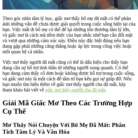
Theo góc nhìn tâm lý học, giấc mơ thấy bố mẹ đã mất có thể phản
ánh những vấn đề chưa được giải quyết trong cuộc sống hiện tại của
bạn. Việc mất đi bố mẹ có thể để lại những tổn thương tâm lý lớn,
và giấc mơ là cách mà tiềm thức của bạn nhắc nhở bạn cần đối mặt
và vượt qua những cảm xúc này. Điều này đặc biệt đúng nếu bạn
đang gặp phải những căng thẳng hoặc áp lực trong công việc hoặc
mối quan hệ cá nhân.
Việc mơ thấy người đã mất cũng có thể là dấu hiệu cho thấy bạn
đang cần sự hỗ trợ tinh thần từ những người xung quanh. Có thể
bạn đang cảm thấy cô đơn hoặc không được hỗ trợ trong cuộc sống,
và giấc mơ này là một cách để tâm trí bạn kêu gọi sự giúp đỡ. Nếu
bạn muốn tìm hiểu thêm về giấc mơ thấy người cha đã mất, hãy
tham khảo bài viết về
giấc mơ thấy người cha đã mất
.
Giải Mã Giấc Mơ Theo Các Trường Hợp
Cụ Thể
Mơ Thấy Nói Chuyện Với Bố Mẹ Đã Mất: Phân
Tích Tâm Lý Và Văn Hóa